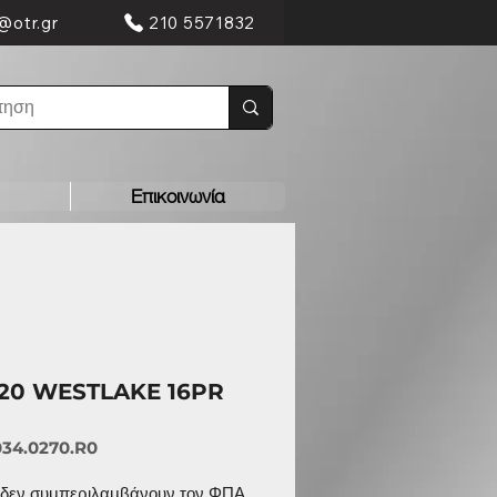
@otr.gr
210 5571832
Επικοινωνία
-20 WESTLAKE 16PR
034.0270.R0
ς δεν συμπεριλαμβάνουν τον ΦΠΑ