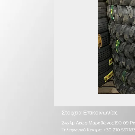
Στοιχεία Επικοινωνίας
24χλμ Λεωφ.Μαραθώνος,190 09 Ρ
Τηλεφωνικό Κέντρο: +30 210 55718