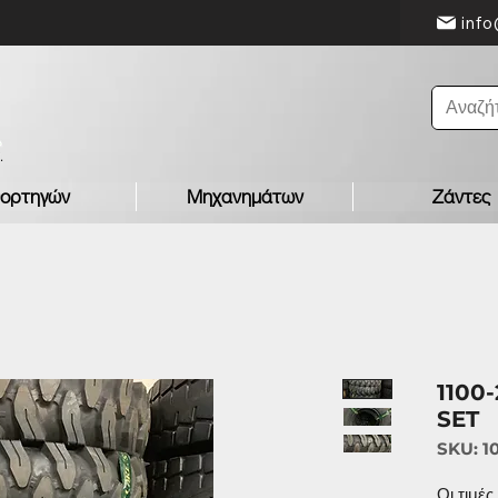
info
ορτηγών
Μηχανημάτων
Ζάντες
1100
SET
SKU: 1
Οι τιμέ