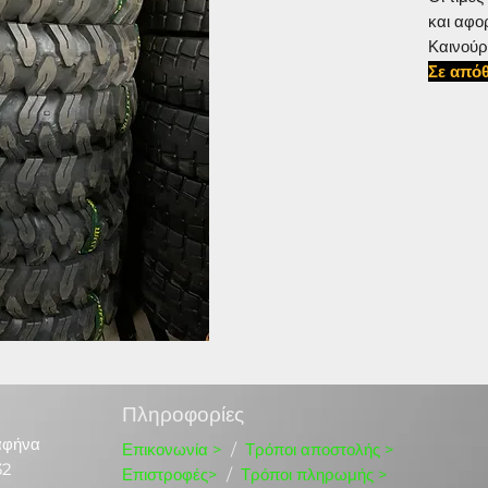
και αφο
Καινούρ
Σε απόθ
#11002
Πληροφορίες
αφήνα
Επικονωνία
>
/
Τρόποι αποστολής >
32
Επιστροφές>
/
Τρόποι πληρωμής >