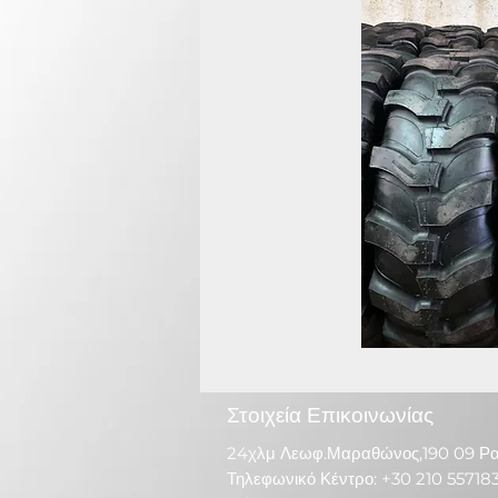
Στοιχεία Επικοινωνίας
24χλμ Λεωφ.Μαραθώνος,190 09 Ρ
Τηλεφωνικό Κέντρο: +30 210 55718