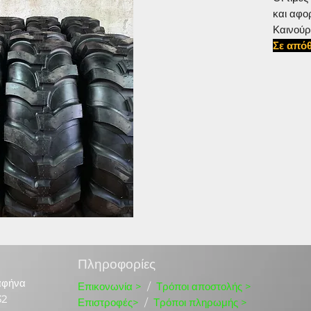
και αφο
Καινούρ
Σε απόθ
#16928
Πληροφορίες
αφήνα
Επικονωνία
>
/
Τρόποι αποστολής >
32
Επιστροφές>
/
Τρόποι πληρωμής >