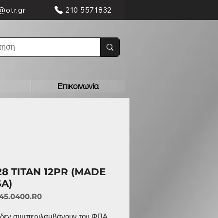
@otr.gr
210 5571832
Επικοινωνία
-28 TITAN 12PR (MADE
SA)
145.0400.R0
ς δεν συμπεριλαμβάνουν τον ΦΠΑ