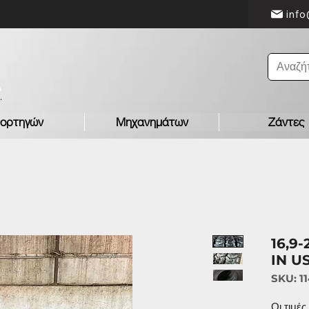
info
ορτηγών
Μηχανημάτων
Ζάντες
16,9
IN U
SKU: 1
Οι τιμέ