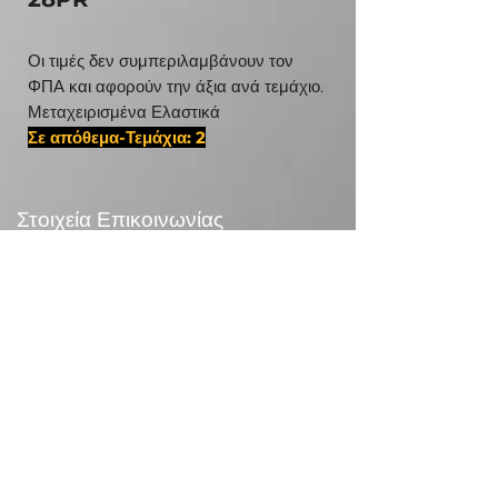
Οι τιμές δεν συμπεριλαμβάνουν τον
ΦΠΑ και αφορούν την άξια ανά τεμάχιο.
Μεταχειρισμένα Ελαστικά
Σε απόθεμα-Τεμάχια: 2
#160025 ,#4459525 D ISR 6130 1.41
Στοιχεία Επικοινωνίας
24χλμ Λεωφ.Μαραθώνος,190 09 Ραφήνα
Τηλεφωνικό Κέντρο:
+30 210 5571832
info@otr.gr
Πληροφορίες
Επικονωνία
>
/
Τρόποι αποστολής >
Επιστροφές>
/
Τρόποι πληρωμής >
Συναλλαγές με κάρτες