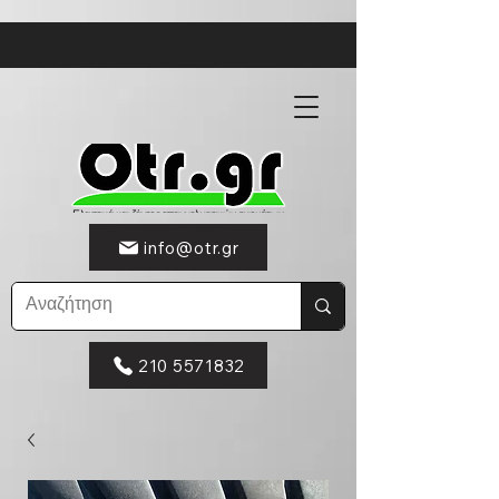
info@otr.gr
210 5571832