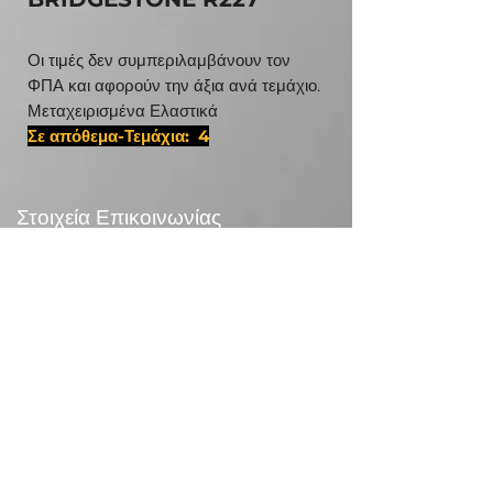
Οι τιμές δεν συμπεριλαμβάνουν τον
ΦΠΑ και αφορούν την άξια ανά τεμάχιο.
Μεταχειρισμένα Ελαστικά
Σε απόθεμα-Τεμάχια: 4
#22575175,D ISR ISR ISR ISR 6072
Στοιχεία Επικοινωνίας
24χλμ Λεωφ.Μαραθώνος,190 09 Ραφήνα
Τηλεφωνικό Κέντρο:
+30 210 5571832
info@otr.gr
Πληροφορίες
Επικονωνία
>
/
Τρόποι αποστολής >
Επιστροφές>
/
Τρόποι πληρωμής >
Συναλλαγές με κάρτες