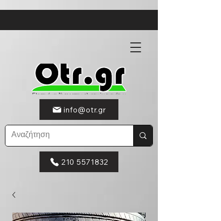
info@otr.gr
210 5571832