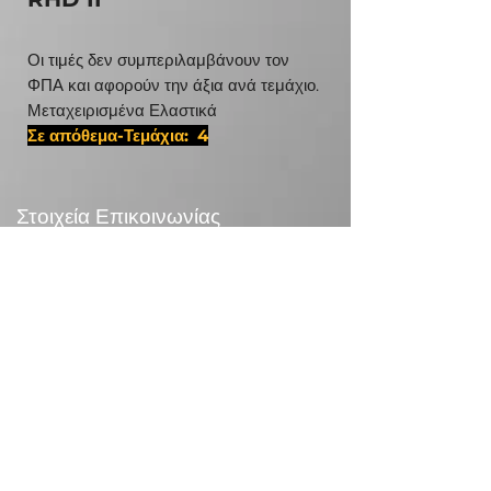
Οι τιμές δεν συμπεριλαμβάνουν τον
ΦΠΑ και αφορούν την άξια ανά τεμάχιο.
Μεταχειρισμένα Ελαστικά
Σε απόθεμα-Τεμάχια: 4
#22575175,D 14 16 16 13 6027
Στοιχεία Επικοινωνίας
24χλμ Λεωφ.Μαραθώνος,190 09 Ραφήνα
Τηλεφωνικό Κέντρο:
+30 210 5571832
info@otr.gr
Πληροφορίες
Επικονωνία
>
/
Τρόποι αποστολής >
Επιστροφές>
/
Τρόποι πληρωμής >
Συναλλαγές με κάρτες