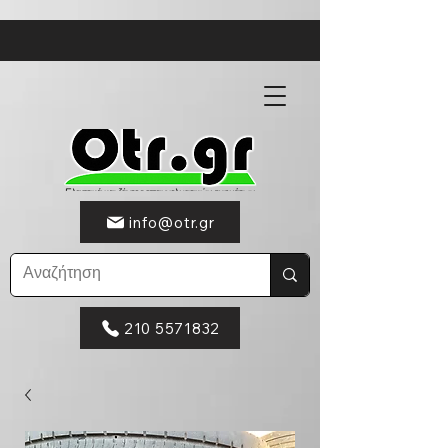
info@otr.gr
210 5571832