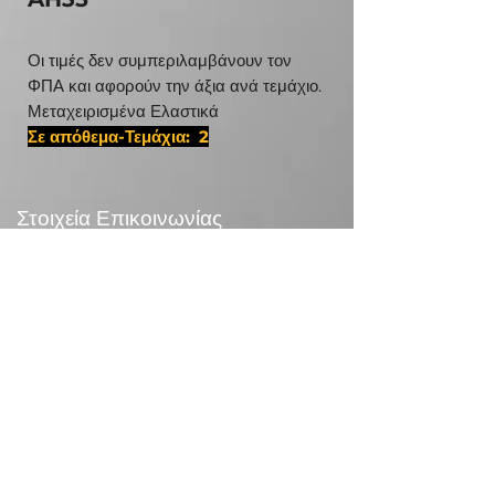
Οι τιμές δεν συμπεριλαμβάνουν τον
ΦΠΑ και αφορούν την άξια ανά τεμάχιο.
Μεταχειρισμένα Ελαστικά
Σε απόθεμα-Τεμάχια: 2
#22575175,D 16 16 6023
Στοιχεία Επικοινωνίας
24χλμ Λεωφ.Μαραθώνος,190 09 Ραφήνα
Τηλεφωνικό Κέντρο:
+30 210 5571832
info@otr.gr
Πληροφορίες
Επικονωνία
>
/
Τρόποι αποστολής >
Επιστροφές>
/
Τρόποι πληρωμής >
Συναλλαγές με κάρτες