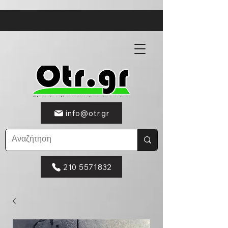
info@otr.gr
210 5571832