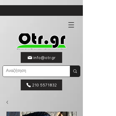
info@otr.gr
210 5571832