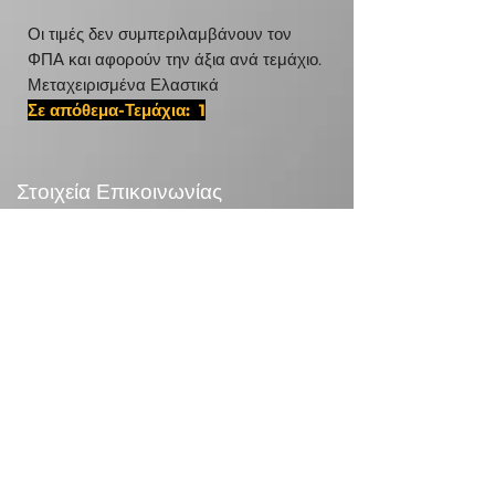
Οι τιμές δεν συμπεριλαμβάνουν τον
ΦΠΑ και αφορούν την άξια ανά τεμάχιο.
Μεταχειρισμένα Ελαστικά
Σε απόθεμα-Τεμάχια: 1
#22575175,D 17 6021
Στοιχεία Επικοινωνίας
24χλμ Λεωφ.Μαραθώνος,190 09 Ραφήνα
Τηλεφωνικό Κέντρο:
+30 210 5571832
info@otr.gr
Πληροφορίες
Επικονωνία
>
/
Τρόποι αποστολής >
Επιστροφές>
/
Τρόποι πληρωμής >
Συναλλαγές με κάρτες