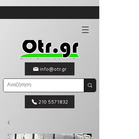
info@otr.gr
210 5571832