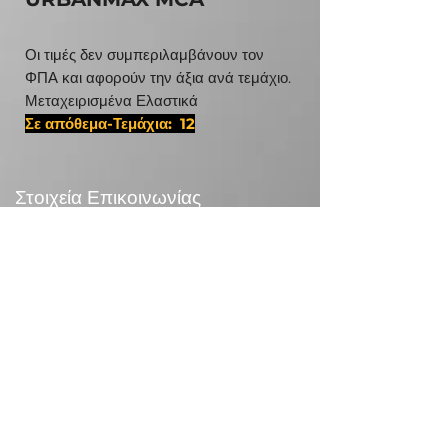
Οι τιμές δεν συμπεριλαμβάνουν τον
ΦΠΑ και αφορούν την άξια ανά τεμάχιο.
Μεταχειρισμένα Ελαστικά
Σε απόθεμα-Τεμάχια: 12
#27570225,D 17 18 1179
Στοιχεία Επικοινωνίας
24χλμ Λεωφ.Μαραθώνος,190 09 Ραφήνα
Τηλεφωνικό Κέντρο:
+30 210 5571832
info@otr.gr
Πληροφορίες
Επικονωνία
>
/
Τρόποι αποστολής >
Επιστροφές>
/
Τρόποι πληρωμής >
Συναλλαγές με κάρτες