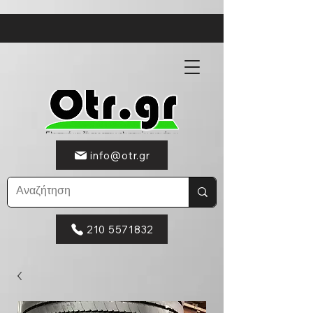
info@otr.gr
210 5571832