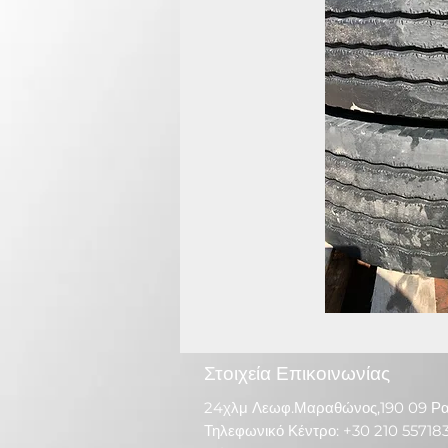
Στοιχεία Επικοινωνίας
24χλμ Λεωφ.Μαραθώνος,190 09 Ρ
Τηλεφωνικό Κέντρο: +30 210 55718