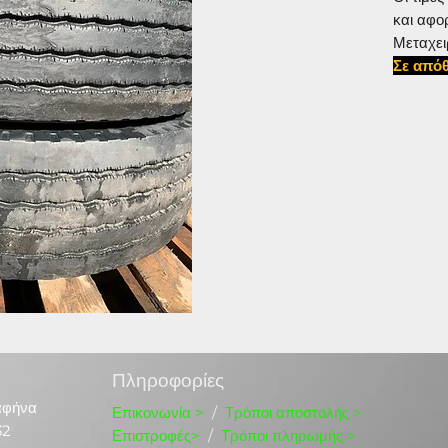
και αφο
Μεταχει
Σε απόθ
#28570
Πληροφορίες
αφήνα
Επικονωνία
>
/
Τρόποι αποστολής >
32
Επιστροφές>
/
Τρόποι πληρωμής >