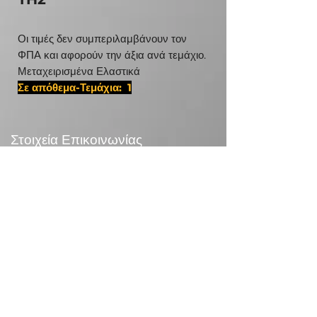
Οι τιμές δεν συμπεριλαμβάνουν τον
ΦΠΑ και αφορούν την άξια ανά τεμάχιο.
Μεταχειρισμένα Ελαστικά
Σε απόθεμα-Τεμάχια: 1
#29580225,D 16 1056
Στοιχεία Επικοινωνίας
24χλμ Λεωφ.Μαραθώνος,190 09 Ραφήνα
Τηλεφωνικό Κέντρο:
+30 210 5571832
info@otr.gr
Πληροφορίες
Επικονωνία
>
/
Τρόποι αποστολής >
Επιστροφές>
/
Τρόποι πληρωμής >
Συναλλαγές με κάρτες