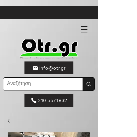
info@otr.gr
210 5571832