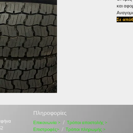
και αφο
Αναγομ
Σε απόθ
#31570
Πληροφορίες
αφήνα
Επικονωνία
>
/
Τρόποι αποστολής >
32
Επιστροφές>
/
Τρόποι πληρωμής >