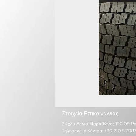
Στοιχεία Επικοινωνίας
24χλμ Λεωφ.Μαραθώνος,190 09 Ρ
Τηλεφωνικό Κέντρο: +30 210 55718