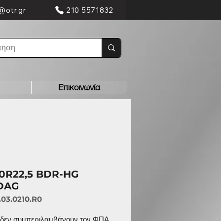
@otr.gr
210 5571832
Επικοινωνία
70R22,5 BDR-HG
DAG
.03.0210.R0
ς δεν συμπεριλαμβάνουν τον ΦΠΑ