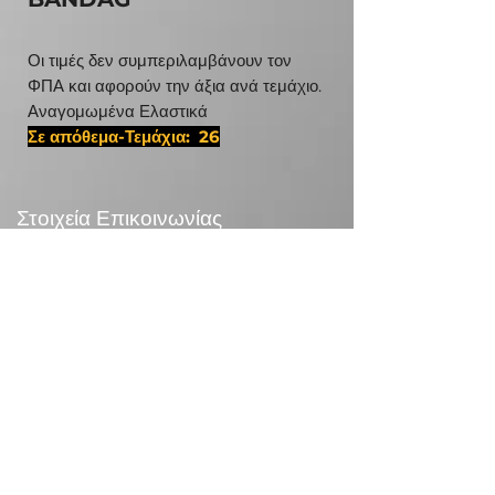
Οι τιμές δεν συμπεριλαμβάνουν τον
ΦΠΑ και αφορούν την άξια ανά τεμάχιο.
Αναγομωμένα Ελαστικά
Σε απόθεμα-Τεμάχια: 26
#31580225,D 1117
Στοιχεία Επικοινωνίας
24χλμ Λεωφ.Μαραθώνος,190 09 Ραφήνα
Τηλεφωνικό Κέντρο:
+30 210 5571832
info@otr.gr
Πληροφορίες
Επικονωνία
>
/
Τρόποι αποστολής >
Επιστροφές>
/
Τρόποι πληρωμής >
Συναλλαγές με κάρτες