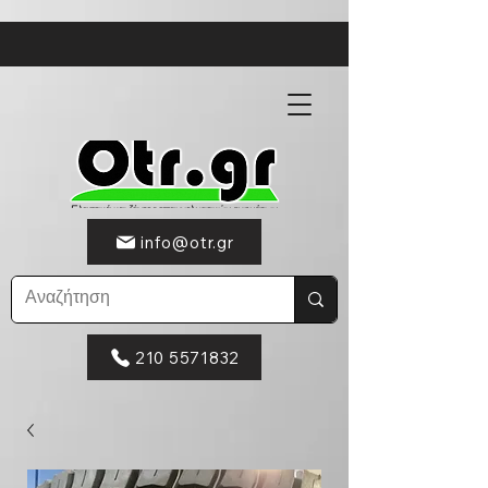
info@otr.gr
210 5571832