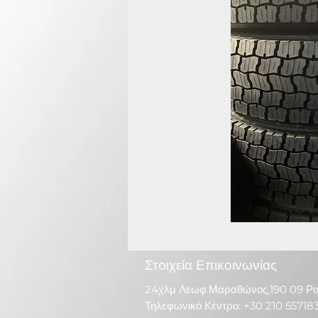
Στοιχεία Επικοινωνίας
24χλμ Λεωφ.Μαραθώνος,190 09 Ρ
Τηλεφωνικό Κέντρο: +30 210 55718