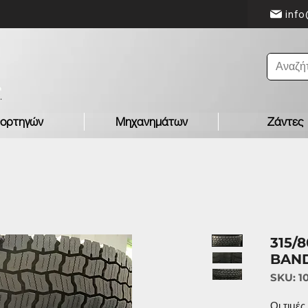
info
ορτηγών
Μηχανημάτων
Ζάντες
315/
BAN
SKU: 1
Οι τιμέ