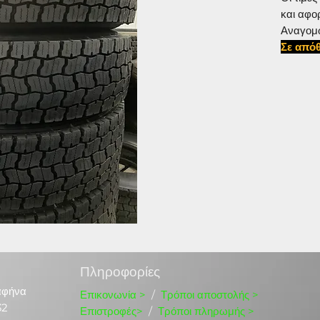
και αφο
Αναγομ
Σε απόθ
#31580
Πληροφορίες
αφήνα
Επικονωνία
>
/
Τρόποι αποστολής >
32
Επιστροφές>
/
Τρόποι πληρωμής >