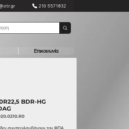
@otr.gr
210 5571832
Επικοινωνία
80R22,5 BDR-HG
DAG
020.0210.R0
ς δεν συμπεριλαμβάνουν τον ΦΠΑ