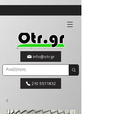
info@otr.gr
210 5571832