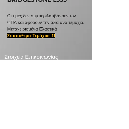
Οι τιμές δεν συμπεριλαμβάνουν τον
ΦΠΑ και αφορούν την άξια ανά τεμάχιο.
Μεταχειρισμένα Ελαστικά
Σε απόθεμα-Τεμάχια: 11
#31580225,D 15 14 15 14 13 ISR ISR 11 11
13 12 4083
Στοιχεία Επικοινωνίας
24χλμ Λεωφ.Μαραθώνος,190 09 Ραφήνα
Τηλεφωνικό Κέντρο:
+30 210 5571832
info@otr.gr
Πληροφορίες
Επικονωνία
>
/
Τρόποι αποστολής >
Επιστροφές>
/
Τρόποι πληρωμής >
Συναλλαγές με κάρτες