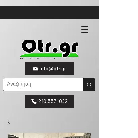
info@otr.gr
210 5571832