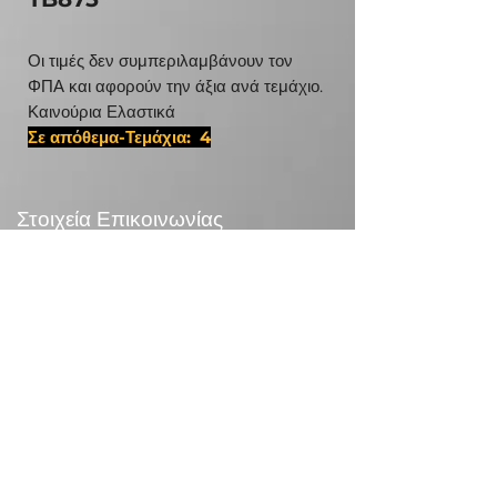
Οι τιμές δεν συμπεριλαμβάνουν τον
ΦΠΑ και αφορούν την άξια ανά τεμάχιο.
Καινούρια Ελαστικά
Σε απόθεμα-Τεμάχια: 4
#31580225,D 20 1106
Στοιχεία Επικοινωνίας
24χλμ Λεωφ.Μαραθώνος,190 09 Ραφήνα
Τηλεφωνικό Κέντρο:
+30 210 5571832
info@otr.gr
Πληροφορίες
Επικονωνία
>
/
Τρόποι αποστολής >
Επιστροφές>
/
Τρόποι πληρωμής >
Συναλλαγές με κάρτες