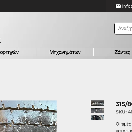
info
ορτηγών
Μηχανημάτων
Ζάντες
315/
SKU: 4
Οι τιμέ
και αφο