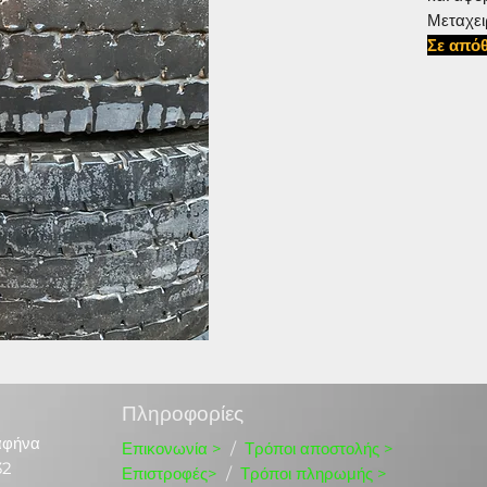
Μεταχει
Σε απόθ
#315802
Πληροφορίες
αφήνα
Επικονωνία
>
/
Τρόποι αποστολής >
32
Επιστροφές>
/
Τρόποι πληρωμής >