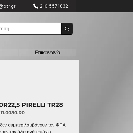
@otr.gr
210 5571832
Επικοινωνία
80R22,5 PIRELLI TR28
111.0080.R0
ς δεν συμπεριλαμβάνουν τον ΦΠΑ
ρούν την άξια ανά τεμάχιο.