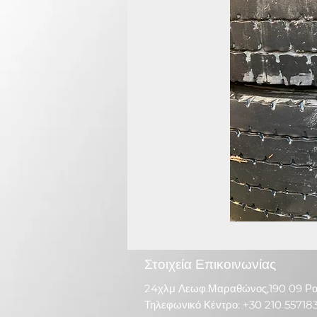
Στοιχεία Επικοινωνίας
24χλμ Λεωφ.Μαραθώνος,190 09 Ρ
Τηλεφωνικό Κέντρο: +30 210 55718