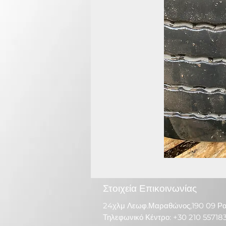
Στοιχεία Επικοινωνίας
24χλμ Λεωφ.Μαραθώνος,190 09 Ρ
Τηλεφωνικό Κέντρο: +30 210 55718