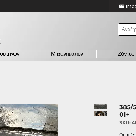
info
ορτηγών
Μηχανημάτων
Ζάντες
385/
01+
SKU: 4
Οι τιμέ