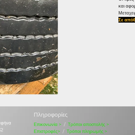
και αφο
Μεταχει
Σε απόθ
#38555
Πληροφορίες
αφήνα
Επικονωνία
>
/
Τρόποι αποστολής >
32
Επιστροφές>
/
Τρόποι πληρωμής >