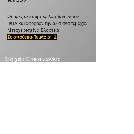
Οι τιμές δεν συμπεριλαμβάνουν τον
ΦΠΑ και αφορούν την άξια ανά τεμάχιο.
Μεταχειρισμένα Ελαστικά
Σε απόθεμα-Τεμάχια: 2
#38555225,D 15 15 4060
Στοιχεία Επικοινωνίας
24χλμ Λεωφ.Μαραθώνος,190 09 Ραφήνα
Τηλεφωνικό Κέντρο:
+30 210 5571832
info@otr.gr
Πληροφορίες
Επικονωνία
>
/
Τρόποι αποστολής >
Επιστροφές>
/
Τρόποι πληρωμής >
Συναλλαγές με κάρτες