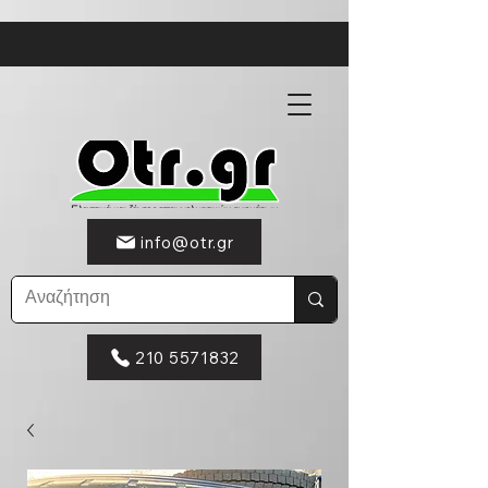
info@otr.gr
210 5571832