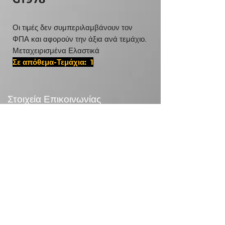
Οι τιμές δεν συμπεριλαμβάνουν τον
ΦΠΑ και αφορούν την άξια ανά τεμάχιο.
Μεταχειρισμένα Ελαστικά
Σε απόθεμα-Τεμάχια: 1
#38565225,D ISR 6092
Στοιχεία Επικοινωνίας
24χλμ Λεωφ.Μαραθώνος,190 09 Ραφήνα
Τηλεφωνικό Κέντρο:
+30 210 5571832
info@otr.gr
Πληροφορίες
Επικονωνία
>
/
Τρόποι αποστολής >
Επιστροφές>
/
Τρόποι πληρωμής >
Συναλλαγές με κάρτες