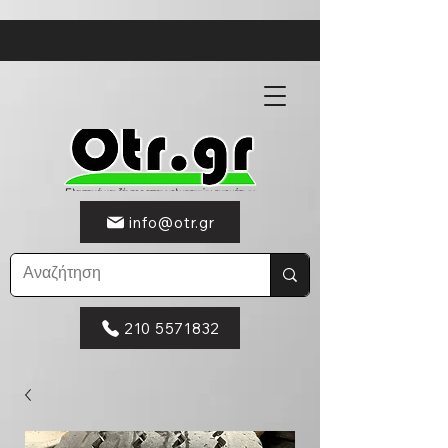
info@otr.gr
210 5571832