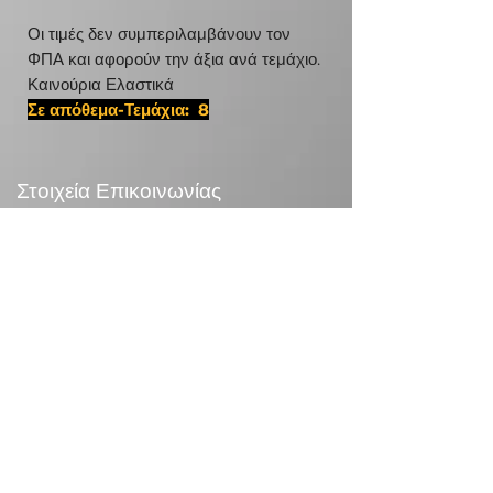
Οι τιμές δεν συμπεριλαμβάνουν τον
ΦΠΑ και αφορούν την άξια ανά τεμάχιο.
Καινούρια Ελαστικά
Σε απόθεμα-Τεμάχια: 8
#82516,D ISR 1175
Στοιχεία Επικοινωνίας
24χλμ Λεωφ.Μαραθώνος,190 09 Ραφήνα
Τηλεφωνικό Κέντρο:
+30 210 5571832
info@otr.gr
Πληροφορίες
Επικονωνία
>
/
Τρόποι αποστολής >
Επιστροφές>
/
Τρόποι πληρωμής >
Συναλλαγές με κάρτες