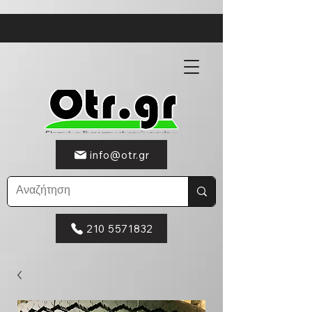
info@otr.gr
210 5571832