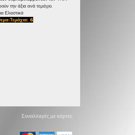
ρούν την άξια ανά τεμάχιο.
ια Ελαστικά
εμα-Τεμάχια: 6
5,D ISR 1257
Συναλλαγές με κάρτες