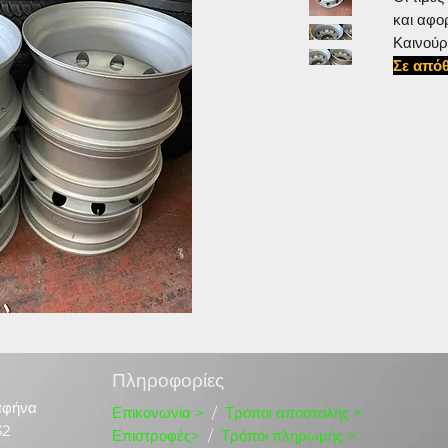
και αφο
Καινούρ
Σε απόθ
#90022
Πληροφορίες
αφήνα
Επικονωνία
>
/
Τρόποι αποστολής >
32
Επιστροφές>
/
Τρόποι πληρωμής >