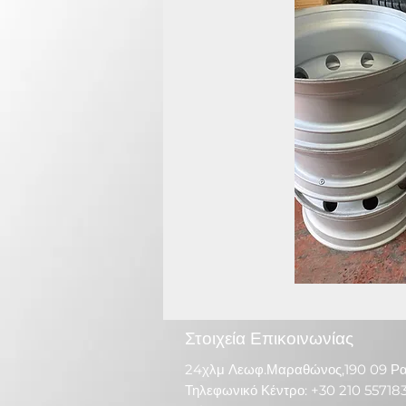
Στοιχεία Επικοινωνίας
24χλμ Λεωφ.Μαραθώνος,190 09 Ρ
Τηλεφωνικό Κέντρο: +30 210 55718