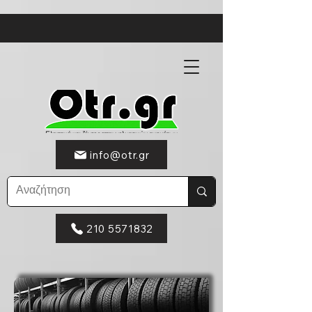
info@otr.gr
210 5571832