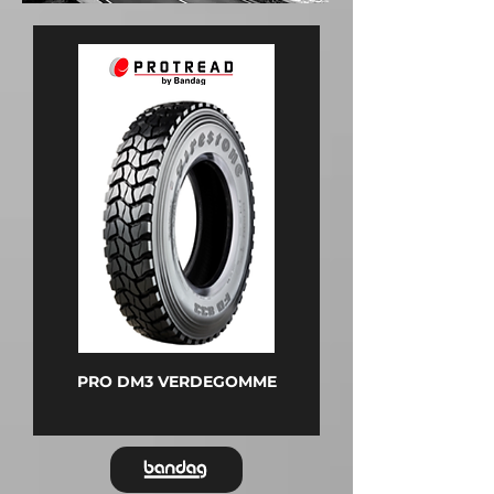
PRO DM3 VERDEGOMME
M-DRIVE 001 BANDA
VERDEGOMME